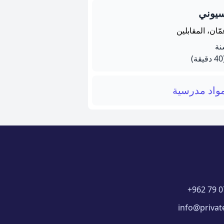
سيوني
ّان، المقابلين
يقة)
واد مدرسية
+962 79 0
info@privat