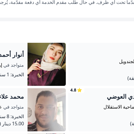
قدّماً تحت أي ظرف. في حال طلب مقدم الخدمة أي دفعة مقدّمة، يُرجى إ
أنوار أحمد
لجندويل
متواجد في
إ
الخبرة: 1 سنة
4.8
⭐
ي العوضي
محمد علاء
احية الاستقلال
متواجد في
ع
الخبرة: 8 سنة
15.00 دينار
(90 دق