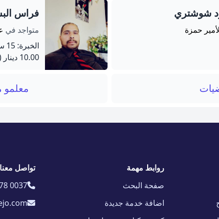
ود شوشتري
فراس الب
لأمير حمزة
متواجد في
عم
الخبرة: 15 سنة
10.00 دينار
(40 دق
ضيات
معلمو م
روابط مهمة
تواصل معنا
صفحة البحث
78 0037
اضافة خدمة جديدة
ejo.com