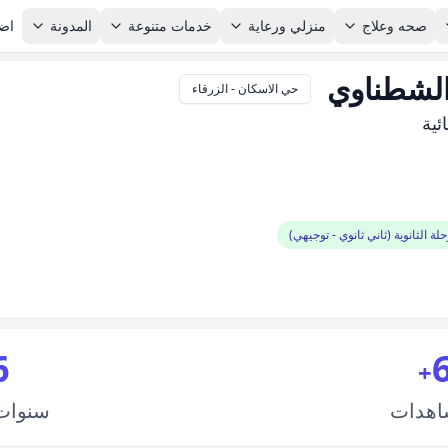
صحه وعلاج
منزلي ورعاية
خدمات متنوعة
المدونة
اضا
الشطناوي
حي الاسكان - الزرقاء
ئية
لة الثانوية (ثاني ثانوي - توجيهي)
6
+
اهدات
سنوا