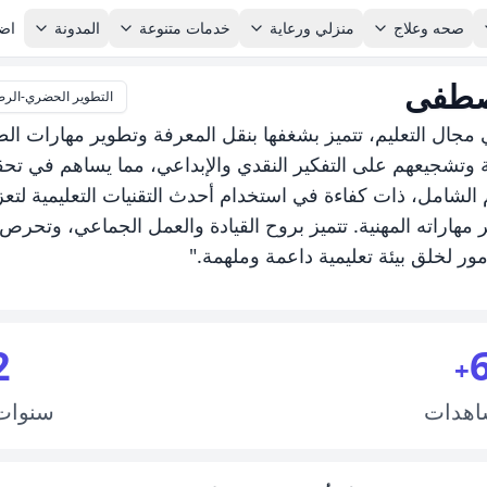
صحه وعلاج
منزلي ورعاية
خدمات متنوعة
المدونة
اضا
صطفى
التطوير الحضري-الرصي
مجال التعليم، تتميز بشغفها بنقل المعرفة وتطوير مهارات ال
 وتشجيعهم على التفكير النقدي والإبداعي، مما يساهم في تحقي
يم الشامل، ذات كفاءة في استخدام أحدث التقنيات التعليمية لتعز
مهاراته المهنية. تتميز بروح القيادة والعمل الجماعي، وتحرص 
أمور لخلق بيئة تعليمية داعمة وملهمة."
2
+
اهدات
سنوا