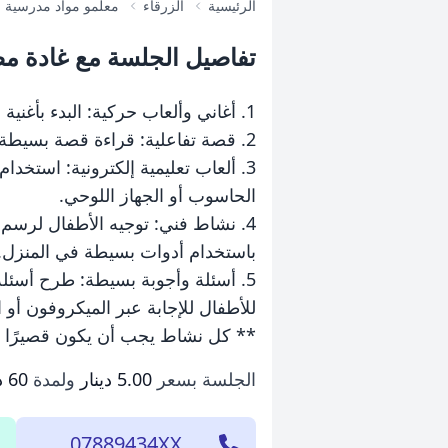
الرئيسية
الزرقاء
معلمو مواد مدرسية
تفاصيل الجلسة مع غادة 
1. أغاني وألعاب حركية: البدء بأغنية قصيرة تجذب انتباه الأطفال وتشجّعهم على الحركة مثل أغاني الأرقام أو الألوان أو الحيوانات.
2. قصة تفاعلية: قراءة قصة بسيطة مع استخدام صور ملونة ومؤثرات صوتية، ومن ثم طرح أسئلة تفاعلية عن القصة لتحفيز فهمهم.
3. ألعاب تعليمية إلكترونية: استخد
الحاسوب أو الجهاز اللوحي.
4. نشاط فني: توجيه الأطفال لرسم
باستخدام أدوات بسيطة في المنزل.
5. أسئلة وأجوبة بسيطة: طرح أسئلة
للأطفال للإجابة عبر الميكروفون أو 
** كل نشاط يجب أن يكون قصيرًا وتف
الجلسة بسعر
5.00 دينار
ولمدة
60 دقيقة
07889434XX