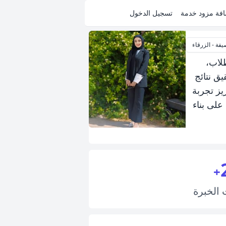
فة مزود خدمة
تسجيل الدخول
فة - الزرقاء
طلاب،
ق نتائج
يز تجربة
على بناء
+
ت
الخبرة