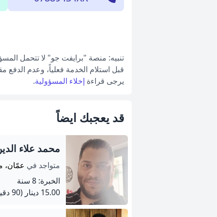
تنبيه: منصة "برايفت جو" لا تتحمل المس
قبل استلام الخدمة فعلياً، وعدم الدفع م
يرجى قراءة
إخلاء المسؤولية
.
قد يعجبك ايضاً
محمد علاء الدي
متواجد في
عمّان، م
الخبرة: 8 سنة
15.00 دينار
(90 دقيقة)