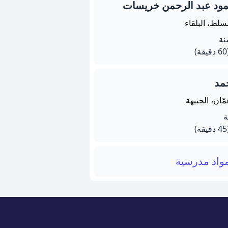
ود عبد الرحمن خريسات
سلط، البلقاء
يقة)
مد
ّان، الجبيهة
يقة)
واد مدرسية