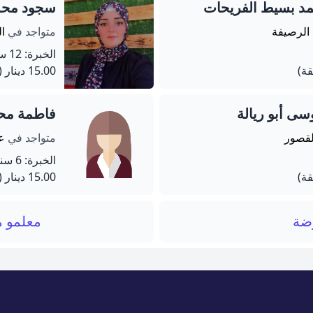
مد بسيط الفريحات
سجود محم
 الرصيفة
متواجد في
ال
الخبرة: 12 سنة
15.00 دينار
(60 دق
ى أبو ريالة
فاطمة مح
لقصور
متواجد في
عم
الخبرة: 6 سنة
15.00 دينار
(45 دق
ضة
معلمو م