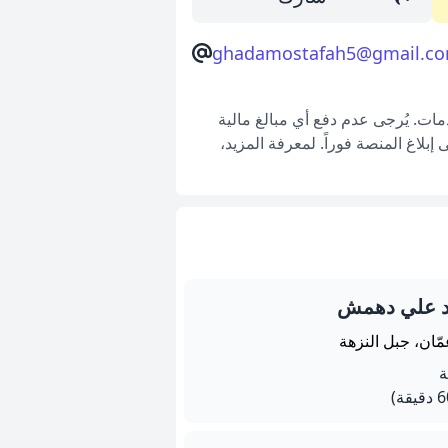
ghadamostafah5@gmail.c
ات. يُرجى عدم دفع أي مبالغ مالية
بلاغ المنصة فوراً. لمعرفة المزيد،
لد علي دهمش
ّان، جبل النزهة