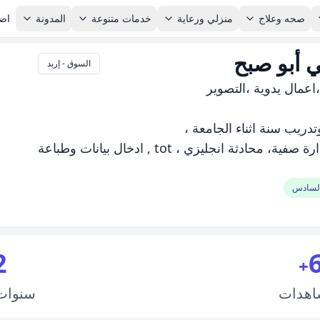
صحه وعلاج
منزلي ورعاية
خدمات متنوعة
المدونة
اضا
 أبو صبح
السوق - إربد
،اعمال يدوية ،التصوير
ريب سنة اثناء الجامعة ،
السادس
2
+
اهدات
سنوا