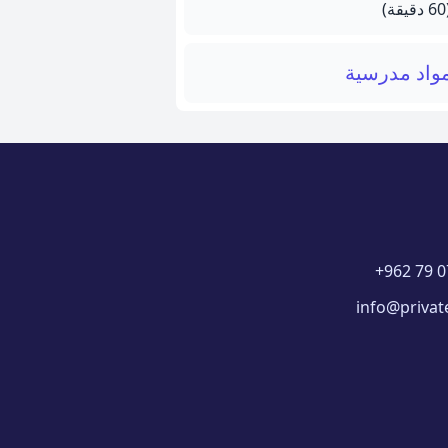
يقة)
واد مدرسية
+962 79 0
info@privat