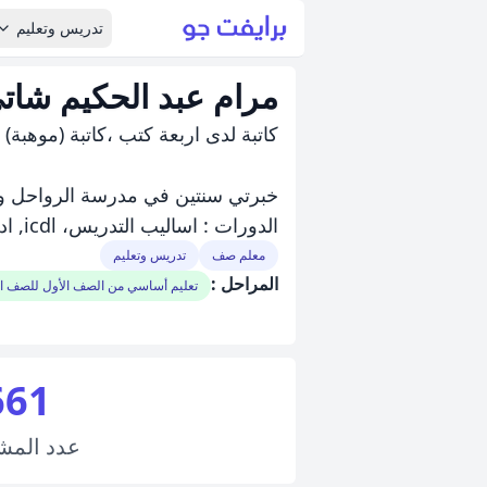
تدريس وتعليم
مرام عبد الحكيم شاتي
كاتبة لدى اربعة كتب ،كاتبة (موهبة) 
خبرتي سنتين في مدرسة الرواحل وتد
الدورات : اساليب التدريس، icdl, ادارة صفية، محادثة انجليزي ، tot , ادخال بيانات وطباعة
معلم صف
تدريس وتعليم
المراحل :
تعليم أساسي من الصف الأول للصف 
661
عدد
المش