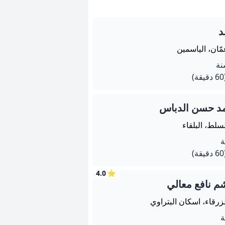
د
ّان، الياسمين
يقة)
 حسن الدباس
سلط، البلقاء
يقة)
4.0
⭐
 نافع معالي
زرقاء، اسكان البتراوي