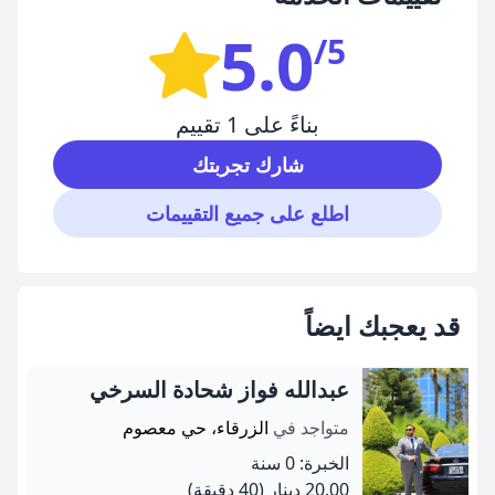
5.0
/5
بناءً على 1 تقييم
شارك تجربتك
اطلع على جميع التقييمات
قد يعجبك ايضاً
عبدالله فواز شحادة السرخي
متواجد في
الزرقاء، حي معصوم
الخبرة: 0 سنة
20.00 دينار
(40 دقيقة)