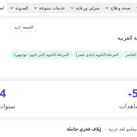
صحه وعلاج
منزلي ورعاية
خدمات متنوعة
المدونة
اضا
النعيمة - إربد
 العربية
العاشر
المرحلة الثانوية (حادي عشر)
المرحلة الثانوية (ثاني ثانوي - توجيهي)
4
+
اهدات
سنوا
معلمو لغة عربية
إيلاف فخري حتاملة