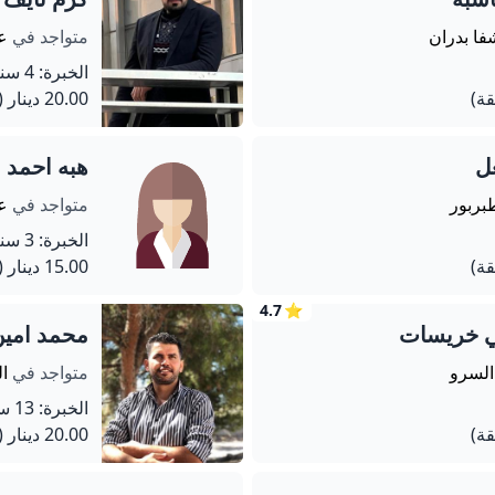
فا بدران
متواجد في
ع
الخبرة: 4 سنة
20.00 دينار
(120 دق
ل
هبه احمد 
بربور
متواجد في
عم
الخبرة: 3 سنة
15.00 دينار
(60 دق
4.7
⭐
ي خريسات
محمد امي
السرو
متواجد في
ا
الخبرة: 13 سنة
20.00 دينار
(90 دق