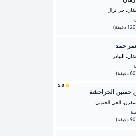
مّان، حي نزال
يقة)
نمر حمد
ّان، البيادر
يقة)
5.0
⭐
ن حسين الحراحشة
لمفرق، الحي الجنوبي
يقة)